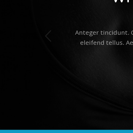
ück
Anteger tincidunt.
eleifend tellus. A