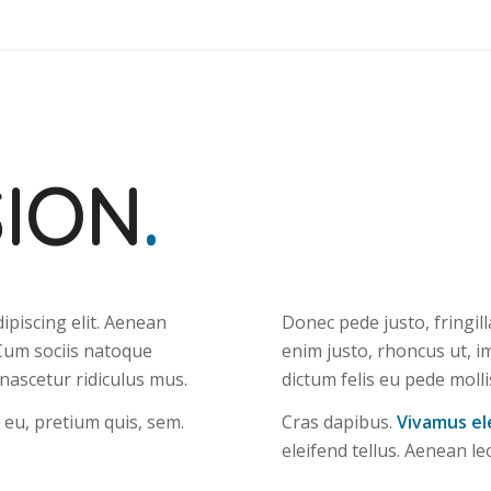
SION
.
ipiscing elit. Aenean
Donec pede justo, fringilla
Cum sociis natoque
enim justo, rhoncus ut, im
 nascetur ridiculus mus.
dictum felis eu pede molli
 eu, pretium quis, sem.
Cras dapibus.
Vivamus e
eleifend tellus. Aenean leo