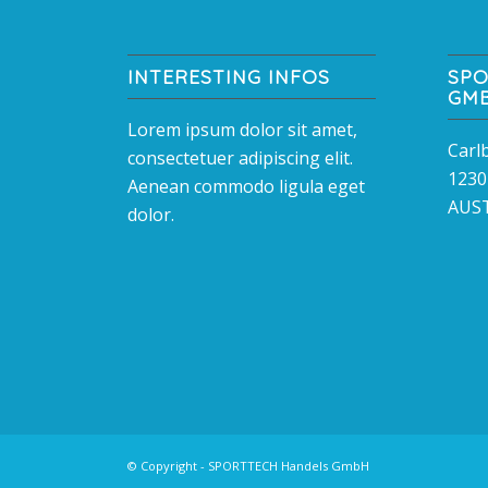
INTERESTING INFOS
SPO
GM
Lorem ipsum dolor sit amet,
Carl
consectetuer adipiscing elit.
1230
Aenean commodo ligula eget
AUS
dolor.
© Copyright - SPORTTECH Handels GmbH